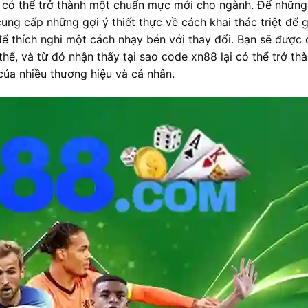
 có thể trở thành một chuẩn mực mới cho ngành. Để những
ung cấp những gợi ý thiết thực về cách khai thác triệt để gi
để thích nghi một cách nhạy bén với thay đổi. Bạn sẽ được
hể, và từ đó nhận thấy tại sao code xn88 lại có thể trở th
của nhiều thương hiệu và cá nhân.