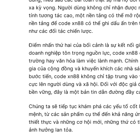
xa kỳ vọng. Người dùng không chỉ nhận được 
tính tương tác cao, một nền tảng có thể mở rộng
nền tảng để code xn88 có thể ghi dấu ấn trên 
như các đối tác chiến lược.
Điểm nhấn thứ hai của bối cảnh là sự kết nối g
doanh nghiệp tôn trọng nguồn lực, code xn88 
trường hay văn hóa làm việc lành mạnh. Chính 
gia của cộng đồng và khuyến khích các nhà sá
bước tiến, code xn88 không chỉ tập trung vào v
cực lên người dùng và xã hội. Đối với độc giả
bền vững, đây là một bản tin dẫn đường đầy 
Chúng ta sẽ tiếp tục khám phá các yếu tố cốt 
mệnh, từ các sản phẩm cụ thể đến khả năng ứng
thiết thực và những cơ hội mới, những thứ có 
ảnh hưởng lan tỏa.