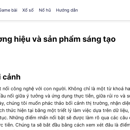
Game bài
Xổ số
Nổ hũ
Hướng dẫn
ơng hiệu và sản phẩm sáng tạo
i cảnh
t nối công nghệ với con người. Không chỉ là một từ khoá h
 nối giữa ý tưởng và ứng dụng thực tiễn, giữa rủi ro và sự
ày, chúng tôi muốn phác thảo bối cảnh thị trường, nhận diệ
thức hiện tại bằng một triết lý làm việc dựa trên dữ liệu,
n tục. Những điểm nhấn nổi bật sẽ được làm rõ qua các câu
ực tiễn. Chúng ta sẽ bắt đầu bằng cách xem xét đâu là điể