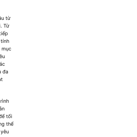
ầu từ
. Từ
tiếp
tính
i mục
đều
xác
u đa
ạt
rình
ản
để tối
ng thể
 yêu