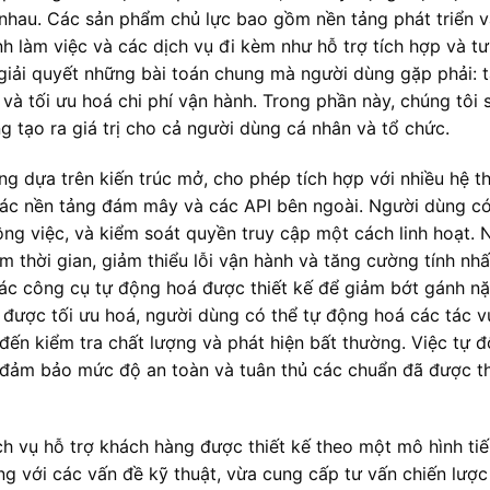
 nhau. Các sản phẩm chủ lực bao gồm nền tảng phát triển 
h làm việc và các dịch vụ đi kèm như hỗ trợ tích hợp và t
 giải quyết những bài toán chung mà người dùng gặp phải: 
, và tối ưu hoá chi phí vận hành. Trong phần này, chúng tôi 
g tạo ra giá trị cho cả người dùng cá nhân và tổ chức.
 dựa trên kiến trúc mở, cho phép tích hợp với nhiều hệ t
các nền tảng đám mây và các API bên ngoài. Người dùng có
công việc, và kiểm soát quyền truy cập một cách linh hoạt.
iệm thời gian, giảm thiểu lỗi vận hành và tăng cường tính nh
, các công cụ tự động hoá được thiết kế để giảm bớt gánh n
 được tối ưu hoá, người dùng có thể tự động hoá các tác v
o đến kiểm tra chất lượng và phát hiện bất thường. Việc tự 
đảm bảo mức độ an toàn và tuân thủ các chuẩn đã được th
ch vụ hỗ trợ khách hàng được thiết kế theo một mô hình ti
g với các vấn đề kỹ thuật, vừa cung cấp tư vấn chiến lược