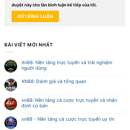
duyệt này cho lần bình luận kế tiếp của tôi.
BÀI VIẾT MỚI NHẤT
Xn88: Nền tảng trực tuyến và trải nghiệm
người dùng
XN88: Đánh giá và tổng quan
xn88: Nền tảng cá cược trực tuyến và nhận
định cơ bản
xn88 - Nền tảng cá cược trực tuyến uy tín