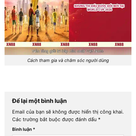
Cách tham gia và chăm sóc người dùng
Để lại một bình luận
Email của bạn sẽ không được hiển thị công khai.
Các trường bắt buộc được đánh dấu
*
Bình luận
*