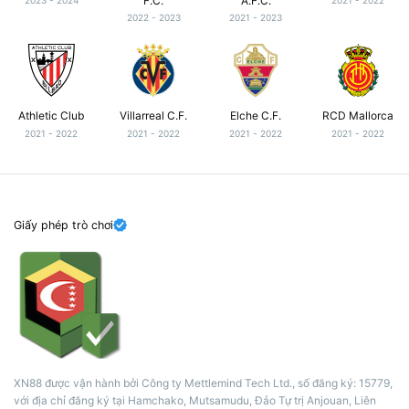
F.C.
A.F.C.
2022 - 2023
2021 - 2023
Athletic Club
Villarreal C.F.
Elche C.F.
RCD Mallorca
2021 - 2022
2021 - 2022
2021 - 2022
2021 - 2022
Giấy phép trò chơi
XN88 được vận hành bởi Công ty Mettlemind Tech Ltd., số đăng ký: 15779,
với địa chỉ đăng ký tại Hamchako, Mutsamudu, Đảo Tự trị Anjouan, Liên