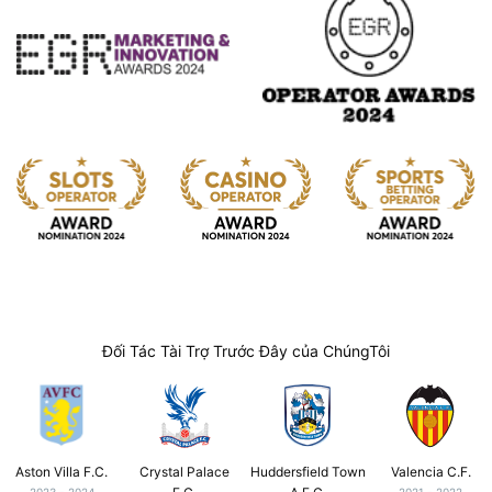
Đối Tác Tài Trợ Trước Đây của ChúngTôi
Aston Villa F.C.
Crystal Palace
Huddersfield Town
Valencia C.F.
2023 - 2024
2021 - 2022