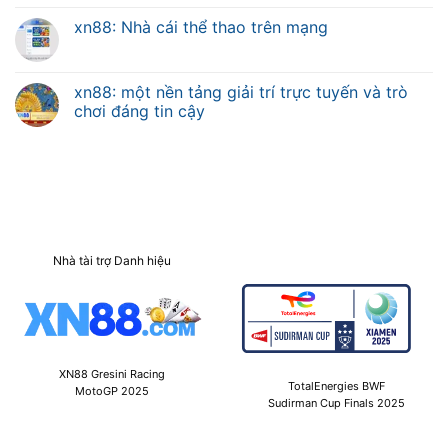
xn88: Nhà cái thể thao trên mạng
xn88: một nền tảng giải trí trực tuyến và trò
chơi đáng tin cậy
Nhà tài trợ Danh hiệu
XN88 Gresini Racing
TotalEnergies BWF
MotoGP 2025
Sudirman Cup Finals 2025