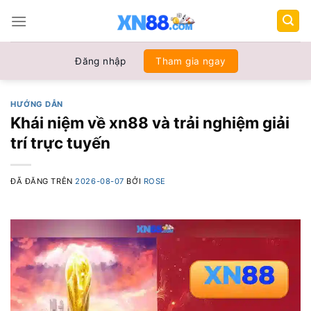
Chuyển
đến
nội
dung
Đăng nhập
Tham gia ngay
HƯỚNG DẪN
Khái niệm về xn88 và trải nghiệm giải
trí trực tuyến
ĐÃ ĐĂNG TRÊN
2026-08-07
BỞI
ROSE