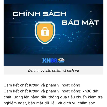
Danh mục sản phẩm và dịch vụ
Cam kết chất lượng và phạm vi hoạt động
Cam kết chất lượng và phạm vi hoạt động: xn88 đặt
chất lượng lên hàng đầu thông qua tiêu chuẩn kiểm tra
nghiêm ngặt, bảo mật dữ liệu và dịch vụ chăm sóc