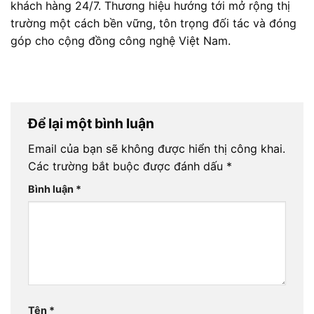
khách hàng 24/7. Thương hiệu hướng tới mở rộng thị
trường một cách bền vững, tôn trọng đối tác và đóng
góp cho cộng đồng công nghệ Việt Nam.
Để lại một bình luận
Email của bạn sẽ không được hiển thị công khai.
Các trường bắt buộc được đánh dấu
*
Bình luận
*
Tên
*