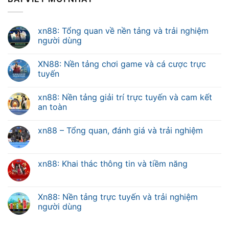
xn88: Tổng quan về nền tảng và trải nghiệm
người dùng
XN88: Nền tảng chơi game và cá cược trực
tuyến
xn88: Nền tảng giải trí trực tuyến và cam kết
an toàn
xn88 – Tổng quan, đánh giá và trải nghiệm
xn88: Khai thác thông tin và tiềm năng
Xn88: Nền tảng trực tuyến và trải nghiệm
người dùng