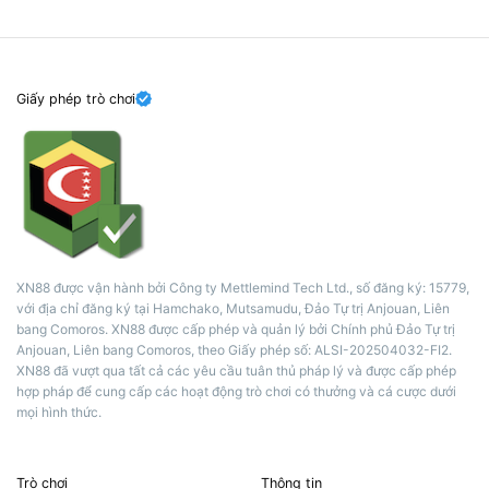
Giấy phép trò chơi
XN88 được vận hành bởi Công ty Mettlemind Tech Ltd., số đăng ký: 15779,
với địa chỉ đăng ký tại Hamchako, Mutsamudu, Đảo Tự trị Anjouan, Liên
bang Comoros. XN88 được cấp phép và quản lý bởi Chính phủ Đảo Tự trị
Anjouan, Liên bang Comoros, theo Giấy phép số: ALSI-202504032-FI2.
XN88 đã vượt qua tất cả các yêu cầu tuân thủ pháp lý và được cấp phép
hợp pháp để cung cấp các hoạt động trò chơi có thưởng và cá cược dưới
mọi hình thức.
Trò chơi
Thông tin