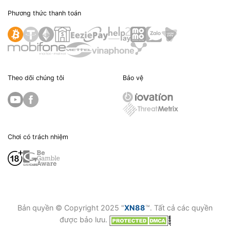
Phương thức thanh toán
Theo dõi chúng tôi
Bảo vệ
Chơi có trách nhiệm
Bản quyền © Copyright 2025 "
XN88
™. Tất cả các quyền
được bảo lưu.