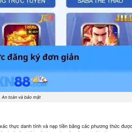
An toàn và bảo mật
 xác thực danh tính và nạp tiền bằng các phương thức đượ