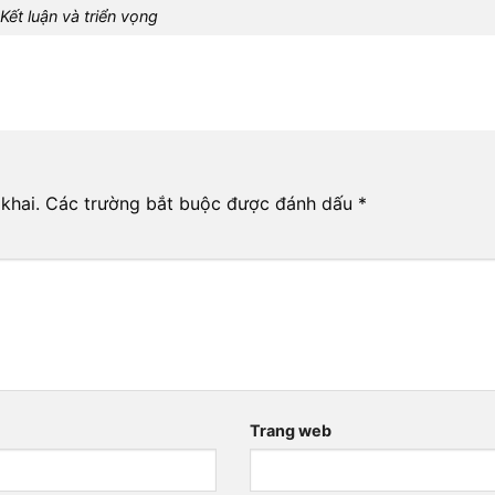
Kết luận và triển vọng
khai.
Các trường bắt buộc được đánh dấu
*
Trang web