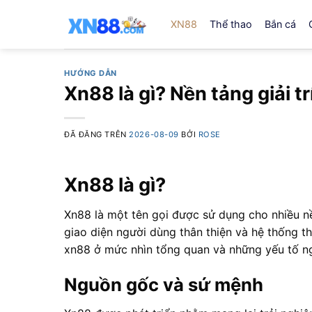
Chuyển
XN88
Thể thao
Bắn cá
đến
nội
dung
HƯỚNG DẪN
Xn88 là gì? Nền tảng giải t
ĐÃ ĐĂNG TRÊN
2026-08-09
BỞI
ROSE
Xn88 là gì?
Xn88 là một tên gọi được sử dụng cho nhiều nền
giao diện người dùng thân thiện và hệ thống th
xn88 ở mức nhìn tổng quan và những yếu tố ng
Nguồn gốc và sứ mệnh