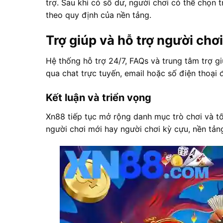
trợ. Sau khi có số dư, người chơi có thể chọn 
theo quy định của nền tảng.
Trợ giúp và hỗ trợ người chơi
Hệ thống hỗ trợ 24/7, FAQs và trung tâm trợ g
qua chat trực tuyến, email hoặc số điện thoại 
Kết luận và triển vọng
Xn88 tiếp tục mở rộng danh mục trò chơi và tố
người chơi mới hay người chơi kỳ cựu, nền tảng 