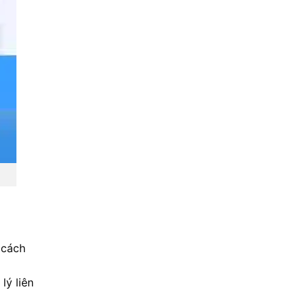
 cách
lý liên