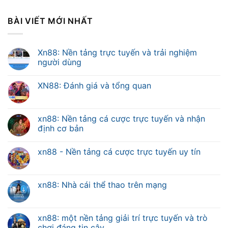
BÀI VIẾT MỚI NHẤT
Xn88: Nền tảng trực tuyến và trải nghiệm
người dùng
XN88: Đánh giá và tổng quan
xn88: Nền tảng cá cược trực tuyến và nhận
định cơ bản
xn88 - Nền tảng cá cược trực tuyến uy tín
xn88: Nhà cái thể thao trên mạng
xn88: một nền tảng giải trí trực tuyến và trò
chơi đáng tin cậy