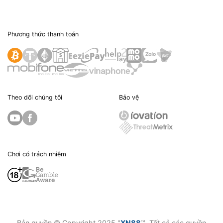
Phương thức thanh toán
Theo dõi chúng tôi
Bảo vệ
Chơi có trách nhiệm
Bản quyền © Copyright 2025 "
XN88
™. Tất cả các quyền