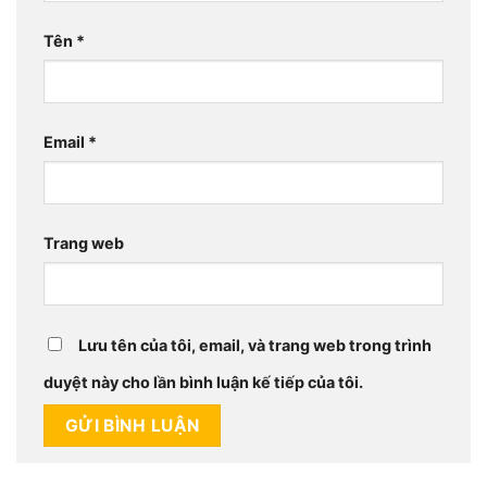
Tên
*
Email
*
Trang web
Lưu tên của tôi, email, và trang web trong trình
duyệt này cho lần bình luận kế tiếp của tôi.