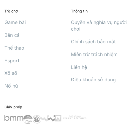
Trò chơi
Thông tin
Game bài
Quyền và nghĩa vụ người
chơi
Bắn cá
Chính sách bảo mật
Thể thao
Miễn trừ trách nhiệm
Esport
Liên hệ
Xổ số
Điều khoản sử dụng
Nổ hũ
Giấy phép