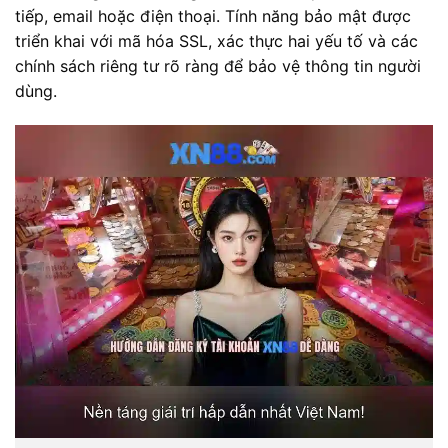
tiếp, email hoặc điện thoại. Tính năng bảo mật được
triển khai với mã hóa SSL, xác thực hai yếu tố và các
chính sách riêng tư rõ ràng để bảo vệ thông tin người
dùng.