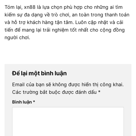
Tóm lại, xn88 là lựa chọn phù hợp cho những ai tìm
kiếm sự đa dạng về trò chơi, an toàn trong thanh toán
và hỗ trợ khách hàng tận tâm. Luôn cập nhật và cải
tiến để mang lại trải nghiệm tốt nhất cho cộng đồng
người chơi.
Để lại một bình luận
Email của bạn sẽ không được hiển thị công khai.
Các trường bắt buộc được đánh dấu
*
Bình luận
*