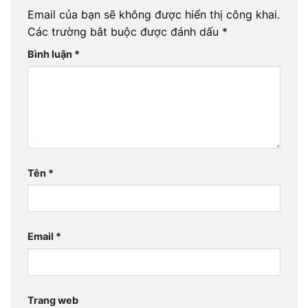
Email của bạn sẽ không được hiển thị công khai.
Các trường bắt buộc được đánh dấu
*
Bình luận
*
Tên
*
Email
*
Trang web