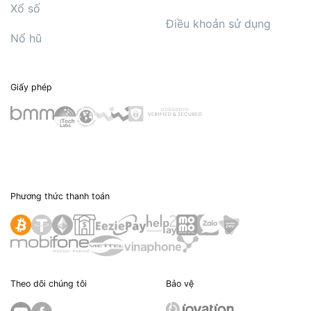
Xổ số
Điều khoản sử dụng
Nổ hũ
Giấy phép
Phương thức thanh toán
Theo dõi chúng tôi
Bảo vệ