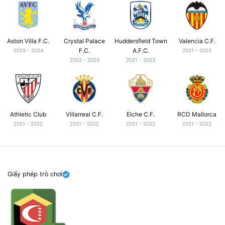
Aston Villa F.C.
Crystal Palace
Huddersfield Town
Valencia C.F.
F.C.
A.F.C.
2023 - 2024
2021 - 2022
2022 - 2023
2021 - 2023
Athletic Club
Villarreal C.F.
Elche C.F.
RCD Mallorca
2021 - 2022
2021 - 2022
2021 - 2022
2021 - 2022
Giấy phép trò chơi