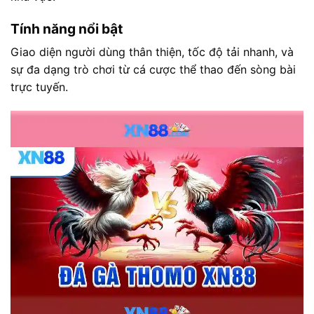
Tính năng nổi bật
Giao diện người dùng thân thiện, tốc độ tải nhanh, và
sự đa dạng trò chơi từ cá cược thể thao đến sòng bài
trực tuyến.