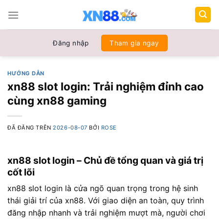
Chuyển
đến
nội
dung
Đăng nhập
Tham gia ngay
HƯỚNG DẪN
xn88 slot login: Trải nghiệm đỉnh cao
cùng xn88 gaming
ĐÃ ĐĂNG TRÊN
2026-08-07
BỞI
ROSE
xn88 slot login – Chủ đề tổng quan và giá trị
cốt lõi
xn88 slot login là cửa ngõ quan trọng trong hệ sinh
thái giải trí của xn88. Với giao diện an toàn, quy trình
đăng nhập nhanh và trải nghiệm mượt mà, người chơi