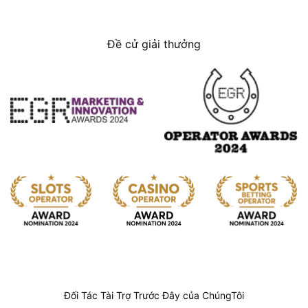
Đề cử giải thưởng
Đối Tác Tài Trợ Trước Đây của ChúngTôi