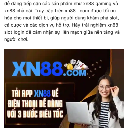
dễ dàng tiếp cận các sản phẩm như xn88 gaming và
xn88 nhà cái. Truy cập trên xn88 . com được tối ưu
hóa cho mọi thiết bị, giúp người dùng khám phá slot,
cá cược và các dịch vụ hỗ trợ. Hãy trải nghiệm xn88
slot login để cảm nhận sự liền mạch giữa nền tảng và
người chơi.