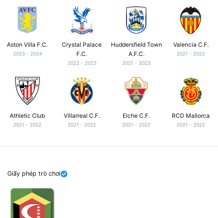
Aston Villa F.C.
Crystal Palace
Huddersfield Town
Valencia C.F.
F.C.
A.F.C.
2023 - 2024
2021 - 2022
2022 - 2023
2021 - 2023
Athletic Club
Villarreal C.F.
Elche C.F.
RCD Mallorca
2021 - 2022
2021 - 2022
2021 - 2022
2021 - 2022
Giấy phép trò chơi