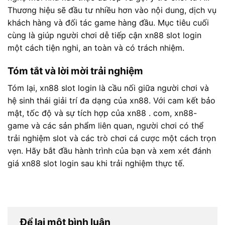
Thương hiệu sẽ đầu tư nhiều hơn vào nội dung, dịch vụ
khách hàng và đối tác game hàng đầu. Mục tiêu cuối
cùng là giúp người chơi dễ tiếp cận xn88 slot login
một cách tiện nghi, an toàn và có trách nhiệm.
Tóm tắt và lời mời trải nghiệm
Tóm lại, xn88 slot login là cầu nối giữa người chơi và
hệ sinh thái giải trí đa dạng của xn88. Với cam kết bảo
mật, tốc độ và sự tích hợp của xn88 . com, xn88-
game và các sản phẩm liên quan, người chơi có thể
trải nghiệm slot và các trò chơi cá cược một cách trọn
vẹn. Hãy bắt đầu hành trình của bạn và xem xét đánh
giá xn88 slot login sau khi trải nghiệm thực tế.
Để lại một bình luận