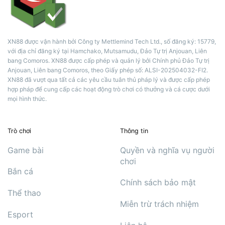
XN88 được vận hành bởi Công ty Mettlemind Tech Ltd., số đăng ký: 15779,
với địa chỉ đăng ký tại Hamchako, Mutsamudu, Đảo Tự trị Anjouan, Liên
bang Comoros. XN88 được cấp phép và quản lý bởi Chính phủ Đảo Tự trị
Anjouan, Liên bang Comoros, theo Giấy phép số: ALSI-202504032-FI2.
XN88 đã vượt qua tất cả các yêu cầu tuân thủ pháp lý và được cấp phép
hợp pháp để cung cấp các hoạt động trò chơi có thưởng và cá cược dưới
mọi hình thức.
Trò chơi
Thông tin
Game bài
Quyền và nghĩa vụ người
chơi
Bắn cá
Chính sách bảo mật
Thể thao
Miễn trừ trách nhiệm
Esport