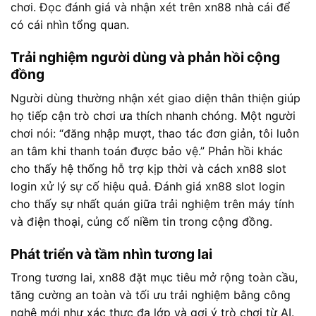
chơi. Đọc đánh giá và nhận xét trên xn88 nhà cái để
có cái nhìn tổng quan.
Trải nghiệm người dùng và phản hồi cộng
đồng
Người dùng thường nhận xét giao diện thân thiện giúp
họ tiếp cận trò chơi ưa thích nhanh chóng. Một người
chơi nói: “đăng nhập mượt, thao tác đơn giản, tôi luôn
an tâm khi thanh toán được bảo vệ.” Phản hồi khác
cho thấy hệ thống hỗ trợ kịp thời và cách xn88 slot
login xử lý sự cố hiệu quả. Đánh giá xn88 slot login
cho thấy sự nhất quán giữa trải nghiệm trên máy tính
và điện thoại, củng cố niềm tin trong cộng đồng.
Phát triển và tầm nhìn tương lai
Trong tương lai, xn88 đặt mục tiêu mở rộng toàn cầu,
tăng cường an toàn và tối ưu trải nghiệm bằng công
nghệ mới như xác thực đa lớp và gợi ý trò chơi từ AI.