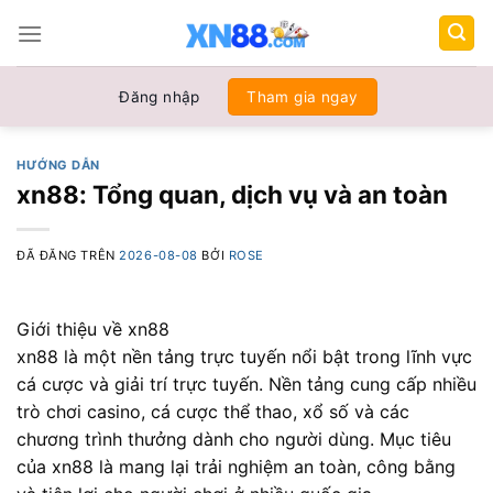
Chuyển
đến
nội
dung
Đăng nhập
Tham gia ngay
HƯỚNG DẪN
xn88: Tổng quan, dịch vụ và an toàn
ĐÃ ĐĂNG TRÊN
2026-08-08
BỞI
ROSE
Giới thiệu về xn88
xn88 là một nền tảng trực tuyến nổi bật trong lĩnh vực
cá cược và giải trí trực tuyến. Nền tảng cung cấp nhiều
trò chơi casino, cá cược thể thao, xổ số và các
chương trình thưởng dành cho người dùng. Mục tiêu
của xn88 là mang lại trải nghiệm an toàn, công bằng