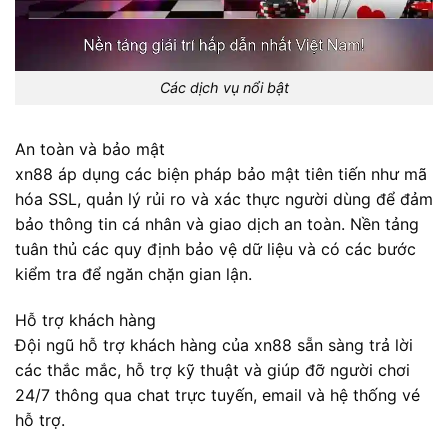
Các dịch vụ nổi bật
An toàn và bảo mật
xn88 áp dụng các biện pháp bảo mật tiên tiến như mã
hóa SSL, quản lý rủi ro và xác thực người dùng để đảm
bảo thông tin cá nhân và giao dịch an toàn. Nền tảng
tuân thủ các quy định bảo vệ dữ liệu và có các bước
kiểm tra để ngăn chặn gian lận.
Hỗ trợ khách hàng
Đội ngũ hỗ trợ khách hàng của xn88 sẵn sàng trả lời
các thắc mắc, hỗ trợ kỹ thuật và giúp đỡ người chơi
24/7 thông qua chat trực tuyến, email và hệ thống vé
hỗ trợ.