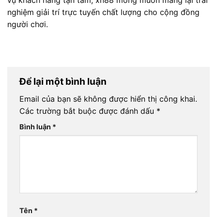
nghiệm giải trí trực tuyến chất lượng cho cộng đồng
người chơi.
Để lại một bình luận
Email của bạn sẽ không được hiển thị công khai.
Các trường bắt buộc được đánh dấu
*
Bình luận
*
Tên
*