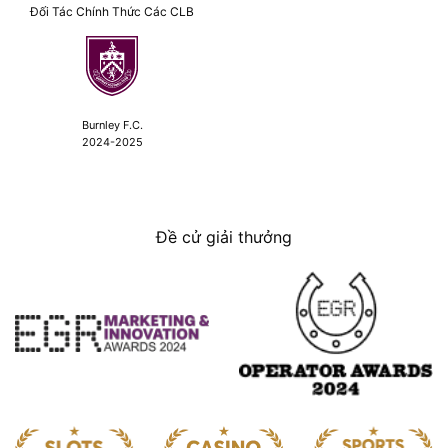
Đối Tác Chính Thức Các CLB
Burnley F.C.
2024-2025
Đề cử giải thưởng