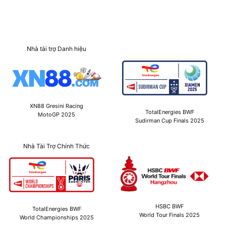
Nhà tài trợ Danh hiệu
XN88 Gresini Racing
TotalEnergies BWF
MotoGP 2025
Sudirman Cup Finals 2025
Nhà Tài Trợ Chính Thức
HSBC BWF
TotalEnergies BWF
World Tour Finals 2025
World Championships 2025