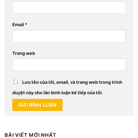
Email
*
Trang web
Lưu tên của tôi, email, và trang web trong trình
duyệt này cho lần bình luận kế tiếp của tôi.
BÀI VIẾT MỚI NHẤT