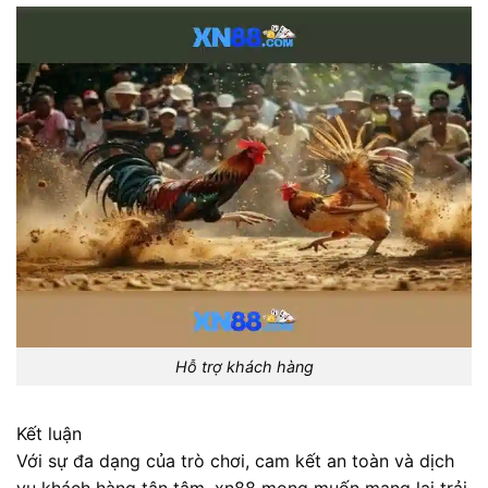
Hỗ trợ khách hàng
Kết luận
Với sự đa dạng của trò chơi, cam kết an toàn và dịch
vụ khách hàng tận tâm, xn88 mong muốn mang lại trải