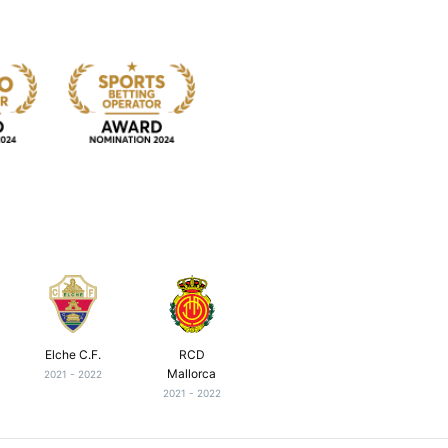
Elche C.F.
RCD
Mallorca
2021 - 2022
2021 - 2022