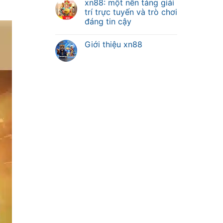
xn88: một nền tảng giải
trí trực tuyến và trò chơi
đáng tin cậy
Giới thiệu xn88