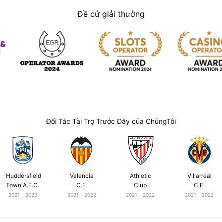
Đề cử giải thưởng
Đối Tác Tài Trợ Trước Đây của ChúngTôi
Huddersfield
Valencia
Athletic
Villarreal
Town A.F.C.
C.F.
Club
C.F.
2021 - 2023
2021 - 2022
2021 - 2022
2021 - 2022