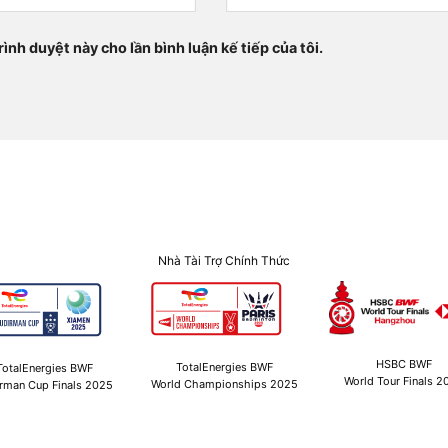
rình duyệt này cho lần bình luận kế tiếp của tôi.
Nhà Tài Trợ Chính Thức
HSBC BWF
TotalEnergies BWF
TotalEnergies BWF
World Tour Finals 2
World Championships 2025
rman Cup Finals 2025