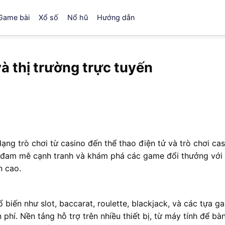
Game bài
Xổ số
Nổ hũ
Hướng dẫn
và thị trường trực tuyến
ng trò chơi từ casino đến thể thao điện tử và trò chơi cas
i đam mê cạnh tranh và khám phá các game đổi thưởng với
n cao.
 biến như slot, baccarat, roulette, blackjack, và các tựa g
phí. Nền tảng hỗ trợ trên nhiều thiết bị, từ máy tính để bàn