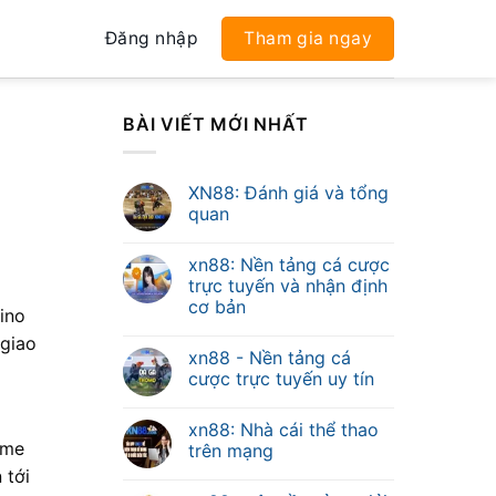
Đăng nhập
Tham gia ngay
BÀI VIẾT MỚI NHẤT
XN88: Đánh giá và tổng
quan
xn88: Nền tảng cá cược
trực tuyến và nhận định
cơ bản
ino
 giao
xn88 - Nền tảng cá
cược trực tuyến uy tín
xn88: Nhà cái thể thao
ame
trên mạng
 tới