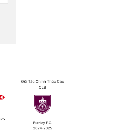
Đối Tác Chính Thức Các
CLB
025
Burnley F.C.
2024-2025