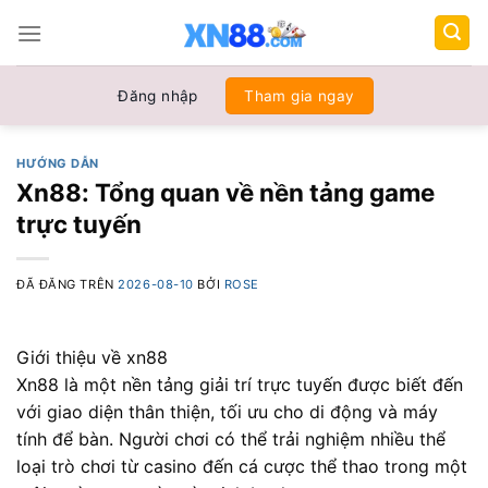
Chuyển
đến
nội
dung
Đăng nhập
Tham gia ngay
HƯỚNG DẪN
Xn88: Tổng quan về nền tảng game
trực tuyến
ĐÃ ĐĂNG TRÊN
2026-08-10
BỞI
ROSE
Giới thiệu về xn88
Xn88 là một nền tảng giải trí trực tuyến được biết đến
với giao diện thân thiện, tối ưu cho di động và máy
tính để bàn. Người chơi có thể trải nghiệm nhiều thể
loại trò chơi từ casino đến cá cược thể thao trong một