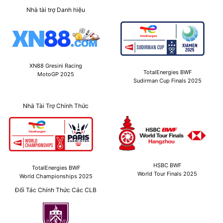
Nhà tài trợ Danh hiệu
XN88 Gresini Racing
TotalEnergies BWF
MotoGP 2025
Sudirman Cup Finals 2025
Nhà Tài Trợ Chính Thức
HSBC BWF
TotalEnergies BWF
World Tour Finals 2025
World Championships 2025
Đối Tác Chính Thức Các CLB