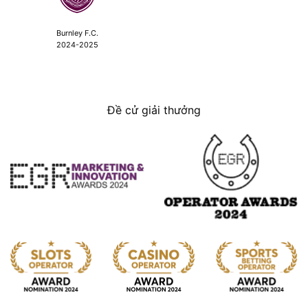
Burnley F.C.
2024-2025
Đề cử giải thưởng