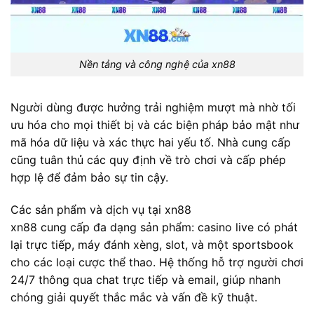
Nền tảng và công nghệ của xn88
Người dùng được hưởng trải nghiệm mượt mà nhờ tối
ưu hóa cho mọi thiết bị và các biện pháp bảo mật như
mã hóa dữ liệu và xác thực hai yếu tố. Nhà cung cấp
cũng tuân thủ các quy định về trò chơi và cấp phép
hợp lệ để đảm bảo sự tin cậy.
Các sản phẩm và dịch vụ tại xn88
xn88 cung cấp đa dạng sản phẩm: casino live có phát
lại trực tiếp, máy đánh xèng, slot, và một sportsbook
cho các loại cược thể thao. Hệ thống hỗ trợ người chơi
24/7 thông qua chat trực tiếp và email, giúp nhanh
chóng giải quyết thắc mắc và vấn đề kỹ thuật.