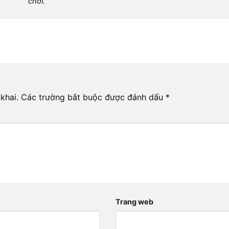
chơi.
khai.
Các trường bắt buộc được đánh dấu
*
Trang web