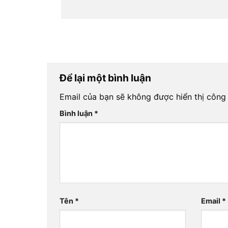
Để lại một bình luận
Email của bạn sẽ không được hiển thị công 
Bình luận
*
Tên
*
Email
*