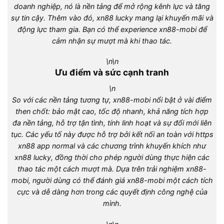
doanh nghiệp, nó là nền tảng để mở rộng kênh lực và tăng
sự tin cậy. Thêm vào đó, xn88 lucky mang lại khuyến mãi và
động lực tham gia. Bạn có thể experience xn88-mobi để
cảm nhận sự mượt mà khi thao tác.
\n\n
Ưu điểm và sức cạnh tranh
\n
So với các nền tảng tương tự, xn88-mobi nổi bật ở vài điểm
then chốt: bảo mật cao, tốc độ nhanh, khả năng tích hợp
đa nền tảng, hỗ trợ tận tình, tính linh hoạt và sự đổi mới liên
tục. Các yếu tố này được hỗ trợ bởi kết nối an toàn với https
xn88 app normal và các chương trình khuyến khích như
xn88 lucky, đồng thời cho phép người dùng thực hiện các
thao tác một cách mượt mà. Dựa trên trải nghiệm xn88-
mobi, người dùng có thể đánh giá xn88-mobi một cách tích
cực và dễ dàng hơn trong các quyết định công nghệ của
mình.