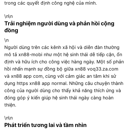
trong các quyết định công nghệ của mình.
\n\n
Trải nghiệm người dùng và phản hồi cộng
đồng
\n
Người dùng trên các kênh xã hội và diễn đàn thường
mô tả xn88-mobi như một hệ sinh thái dễ tiếp cận, ổn
định và hữu ích cho công việc hàng ngày. Một số phản
hồi nhấn mạnh sự đồng bộ giữa xn88 voq33.za.com
và xn88 app com, cùng với cảm giác an tâm khi sử
dụng https xn88 app normal. Những câu chuyện thành
công của người dùng cho thấy khả năng thích ứng và
đóng góp ý kiến giúp hệ sinh thái ngày càng hoàn
thiện.
\n\n
Phát triển tương lai và tầm nhìn