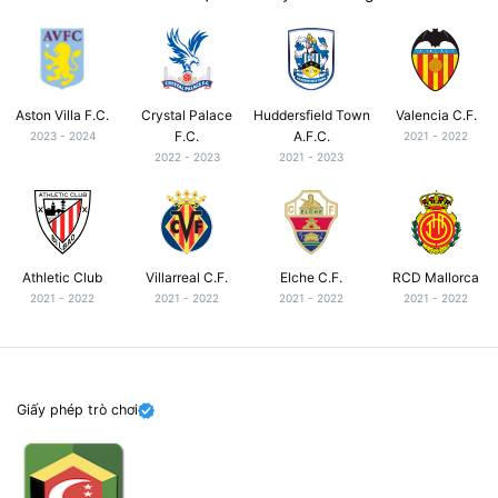
Aston Villa F.C.
Crystal Palace
Huddersfield Town
Valencia C.F.
F.C.
A.F.C.
2023 - 2024
2021 - 2022
2022 - 2023
2021 - 2023
Athletic Club
Villarreal C.F.
Elche C.F.
RCD Mallorca
2021 - 2022
2021 - 2022
2021 - 2022
2021 - 2022
Giấy phép trò chơi