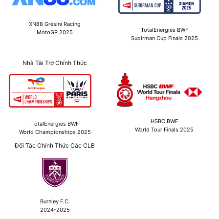
XN88 Gresini Racing
TotalEnergies BWF
MotoGP 2025
Sudirman Cup Finals 2025
Nhà Tài Trợ Chính Thức
HSBC BWF
TotalEnergies BWF
World Tour Finals 2025
World Championships 2025
Đối Tác Chính Thức Các CLB
Burnley F.C.
2024-2025