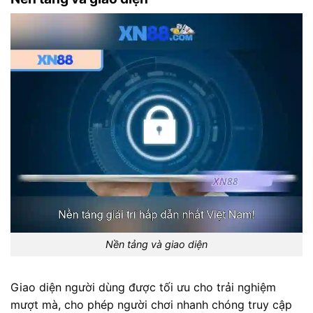
Nền tảng và giao diện
Giao diện người dùng được tối ưu cho trải nghiệm
mượt mà, cho phép người chơi nhanh chóng truy cập