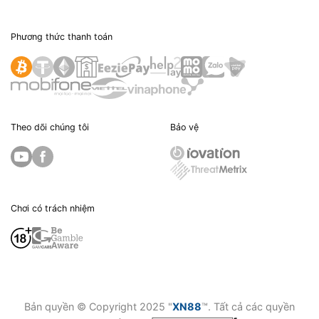
Phương thức thanh toán
Theo dõi chúng tôi
Bảo vệ
Chơi có trách nhiệm
Bản quyền © Copyright 2025 "
XN88
™. Tất cả các quyền