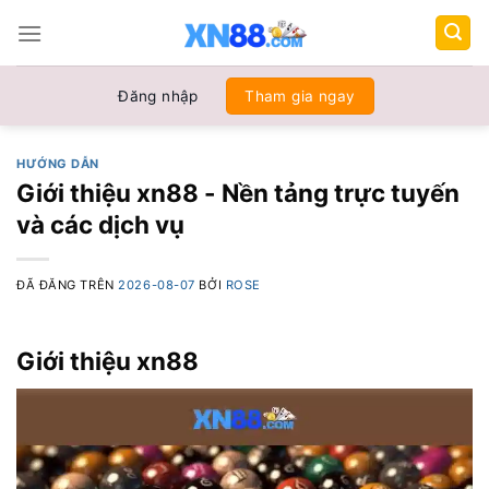
Chuyển
đến
nội
dung
Đăng nhập
Tham gia ngay
HƯỚNG DẪN
Giới thiệu xn88 - Nền tảng trực tuyến
và các dịch vụ
ĐÃ ĐĂNG TRÊN
2026-08-07
BỞI
ROSE
Giới thiệu xn88