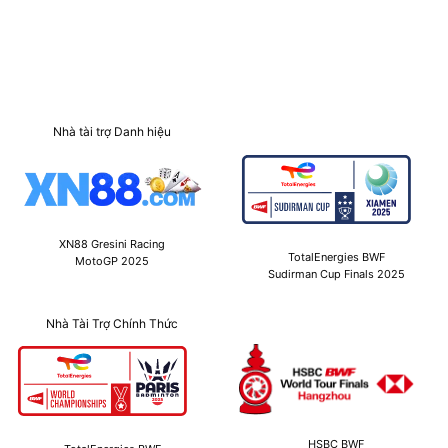
Nhà tài trợ Danh hiệu
XN88 Gresini Racing
TotalEnergies BWF
MotoGP 2025
Sudirman Cup Finals 2025
Nhà Tài Trợ Chính Thức
HSBC BWF