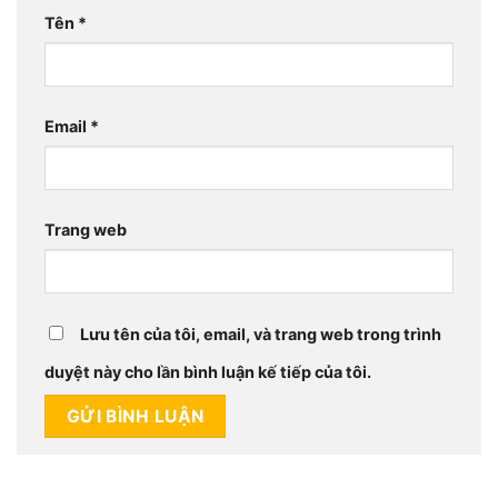
Tên
*
Email
*
Trang web
Lưu tên của tôi, email, và trang web trong trình
duyệt này cho lần bình luận kế tiếp của tôi.