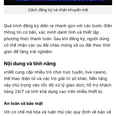
Cách đăng ký và nhận khuyến mãi
Quá trình đăng ký diễn ra nhanh gọn với các bước điền
thông tin cơ bản, xác minh danh tính và thiết lập
phương thức thanh toán. Sau khi đăng ký, người dùng
có thể nhận các ưu đãi chào mừng và ưu đãi theo thời
gian để tăng trải nghiệm.
Nội dung và tính năng
xn88 cung cấp nhiều trò chơi trực tuyến, live casino,
thể thao điện tử và các trò giải trí số khác. Nền tảng
này chú trọng vào tốc độ xử lý giao dịch, hỗ trợ khách
hàng 24/7 và tính khả dụng cao trên nhiều thiết bị.
An toàn và bảo mật
Với cơ chế mã hóa và tuân thủ các quy định về bảo vệ